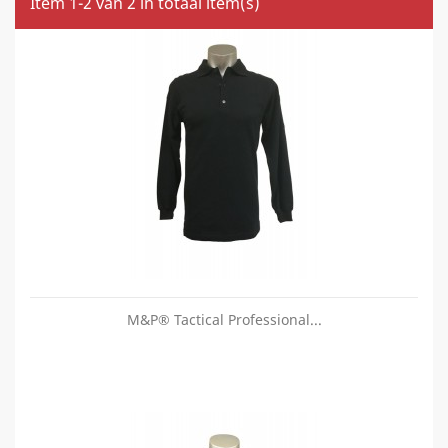
Item 1-2 van 2 in totaal item(s)
M&P® Tactical Professional...