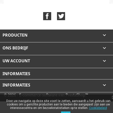
Facebook
Twitter
PRODUCTEN

ONS BEDRIJF

UW ACCOUNT

INFORMATIES
INFORMATIES

© 2026 - E-commerce-software van PrestaShop™
Door uw navigatie op deze site voort te zetten, aanvaardt u het gebruik van
cookies om u gerichte producten aan te bieden die aangepast zijn aan uw
interessecentra en om bezoekstatistieken op te stellen.
Cookiebeleid