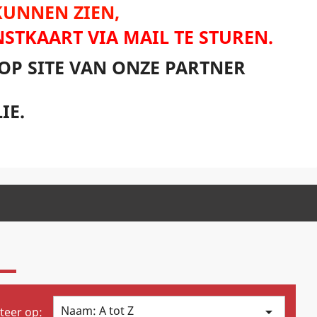
 KUNNEN ZIEN,
NSTKAART VIA MAIL TE STUREN.
OP SITE VAN ONZE PARTNER
IE.
Naam: A tot Z

teer op: