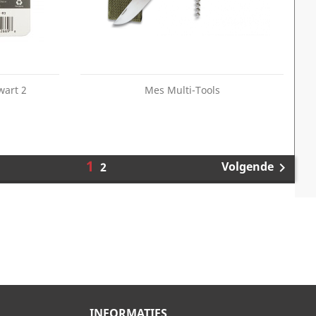
wart 2
Mes Multi-Tools
1
Volgende
2

INFORMATIES