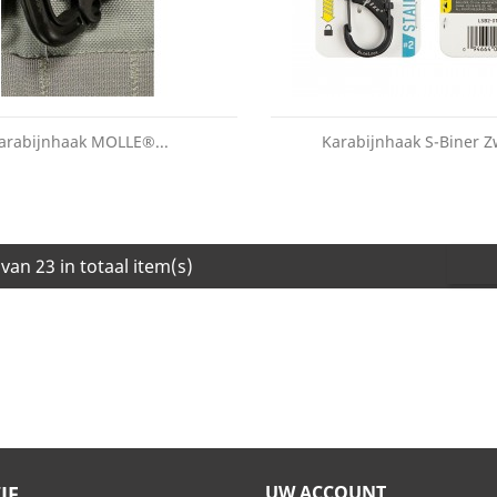
arabijnhaak MOLLE®...
Karabijnhaak S-Biner Z
van 23 in totaal item(s)
JF
UW ACCOUNT