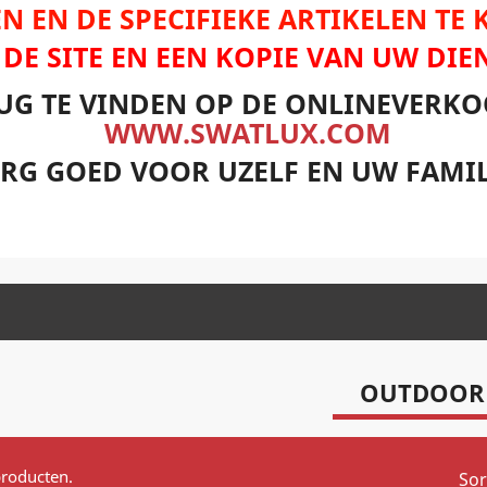
N EN DE SPECIFIEKE ARTIKELEN TE
P DE SITE EN EEN KOPIE VAN UW DIE
UG TE VINDEN OP DE ONLINEVERKO
WWW.SWATLUX.COM
RG GOED VOOR UZELF EN UW FAMIL
OUTDOOR
producten.
Sor