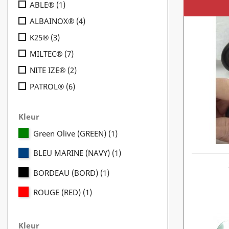
ABLE®
(1)
ALBAINOX®
(4)
K25®
(3)
MILTEC®
(7)
NITE IZE®
(2)
PATROL®
(6)
Kleur
Green Olive (GREEN)
(1)
BLEU MARINE (NAVY)
(1)
BORDEAU (BORD)
(1)
ROUGE (RED)
(1)
Kleur