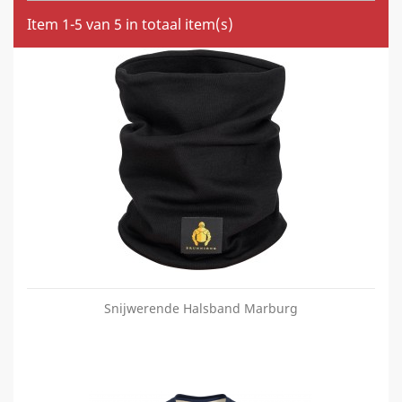
Item 1-5 van 5 in totaal item(s)
Snijwerende Halsband Marburg