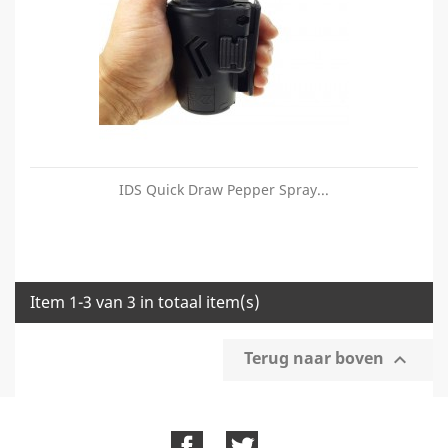
IDS Quick Draw Pepper Spray...
Item 1-3 van 3 in totaal item(s)
Terug naar boven

Facebook
Twitter