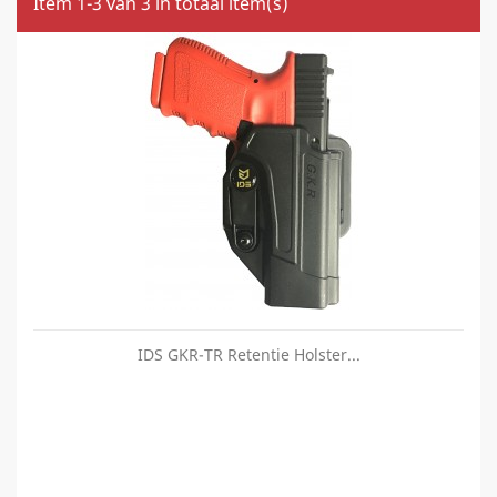
Item 1-3 van 3 in totaal item(s)
IDS GKR-TR Retentie Holster...