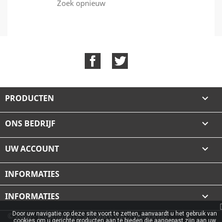
Zoek opnieuw
Facebook
Twitter
PRODUCTEN

ONS BEDRIJF

UW ACCOUNT

INFORMATIES
INFORMATIES

Door uw navigatie op deze site voort te zetten, aanvaardt u het gebruik van
© 2026 - E-commerce-software van PrestaShop™
cookies om u gerichte producten aan te bieden die aangepast zijn aan uw